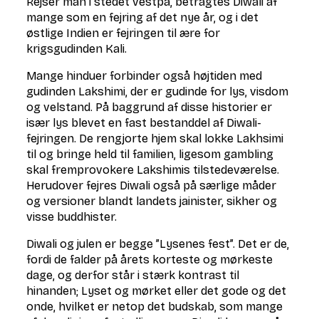
Rejser man i stedet vestpå, betragtes Diwali af
mange som en fejring af det nye år, og i det
østlige Indien er fejringen til ære for
krigsgudinden Kali.
Mange hinduer forbinder også højtiden med
gudinden Lakshimi, der er gudinde for lys, visdom
og velstand. På baggrund af disse historier er
især lys blevet en fast bestanddel af Diwali-
fejringen. De rengjorte hjem skal lokke Lakhsimi
til og bringe held til familien, ligesom gambling
skal fremprovokere Lakshimis tilstedeværelse.
Herudover fejres Diwali også på særlige måder
og versioner blandt landets jainister, sikher og
visse buddhister.
Diwali og julen er begge ”Lysenes fest”. Det er de,
fordi de falder på årets korteste og mørkeste
dage, og derfor står i stærk kontrast til
hinanden; Lyset og mørket eller det gode og det
onde, hvilket er netop det budskab, som mange