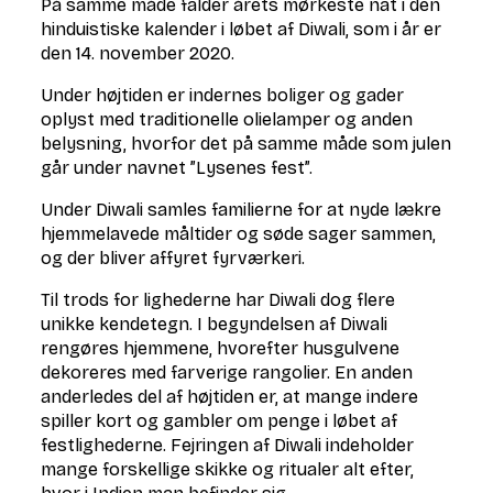
På samme måde falder årets mørkeste nat i den
hinduistiske kalender i løbet af Diwali, som i år er
den 14. november 2020.
Under højtiden er indernes boliger og gader
oplyst med traditionelle olielamper og anden
belysning, hvorfor det på samme måde som julen
går under navnet ”Lysenes fest”.
Under Diwali samles familierne for at nyde lækre
hjemmelavede måltider og søde sager sammen,
og der bliver affyret fyrværkeri.
Til trods for lighederne har Diwali dog flere
unikke kendetegn. I begyndelsen af Diwali
rengøres hjemmene, hvorefter husgulvene
dekoreres med farverige rangolier. En anden
anderledes del af højtiden er, at mange indere
spiller kort og gambler om penge i løbet af
festlighederne. Fejringen af Diwali indeholder
mange forskellige skikke og ritualer alt efter,