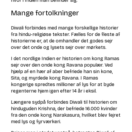
hvor i Indien man befinder sig.
Mange fortolkninger
Diwali forbindes med mange forskellige historier
fra hindu-religiøse tekster. Fælles for de fleste af
historierne er, at de omhandler det godes sejr
over det onde og lysets sejr over mørkets.
I det nordlige Indien er historien om kong Ramas
sejr over den onde kong Ravana populær. Ved
hjælp af en hær af aber befriede han sin kone,
Sita, og myrdede kong Ravana. I Ramas
kongerige spredtes millioner af lys for at byde
regenterne hjem igen efter 14 år i eksil.
Længere sydpå forbindes Diwali til historien om
hinduguden Krishna, der befriede 16.000 kvinder
fra den onde kong Narakasura, hvilket blev fejret
med lys og fyrværkeri.