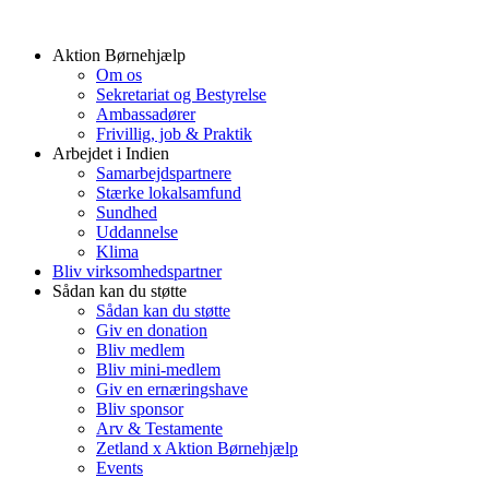
Aktion Børnehjælp
Om os
Sekretariat og Bestyrelse
Ambassadører
Frivillig, job & Praktik
Arbejdet i Indien
Samarbejdspartnere
Stærke lokalsamfund
Sundhed
Uddannelse
Klima
Bliv virksomhedspartner
Sådan kan du støtte
Sådan kan du støtte
Giv en donation
Bliv medlem
Bliv mini-medlem
Giv en ernæringshave
Bliv sponsor
Arv & Testamente
Zetland x Aktion Børnehjælp
Events