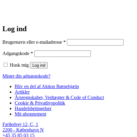
Log ind
Påkrævet
Brugernavn eller e-mailadresse
*
Påkrævet
Adgangskode
*
Husk mig
Log ind
Mistet din adgangskode?
Bliv en del af Aktion Børnehjælp
Artikler
Årsregnskaber, Vedtægter & Code of Conduct
Cookie & Privatlivspolitik
Handelsbetingelser
Mit abonnement
Fælledvej 12, C, 1
2200 - København N
+45 35 85 03 15