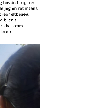
eg havde brugt en
 jeg en ret intens
ores feltbesøg,
 bilen til
rikke, kram,
lerne.