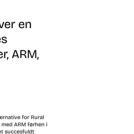
ver en
es
er, ARM,
ernative for Rural
et med ARM førhen i
et succesfuldt