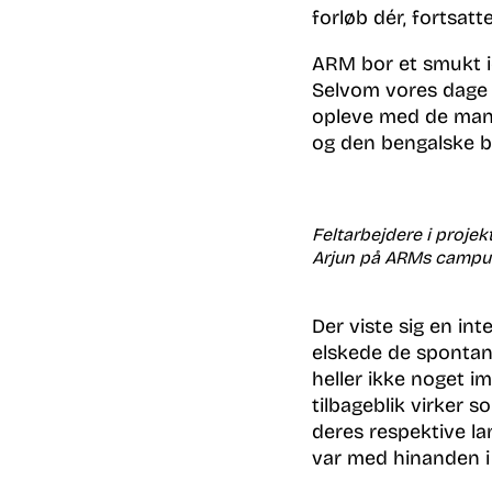
forløb dér, fortsat
ARM bor et smukt id
Selvom vores dage
opleve med de mange
og den bengalske 
Feltarbejdere i proje
Arjun på ARMs campu
Der viste sig en in
elskede de spontan
heller ikke noget 
tilbageblik virker 
deres respektive la
var med hinanden i 