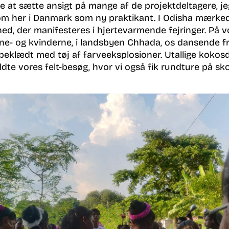
e at sætte ansigt på mange af de projektdeltagere, j
m her i Danmark som ny praktikant. I Odisha mærkede
ed, der manifesteres i hjertevarmende fejringer. På v
ne- og kvinderne, i landsbyen Chhada, os dansende fra
beklædt med tøj af farveeksplosioner. Utallige kokosd
ldte vores felt-besøg, hvor vi også fik rundture på sko