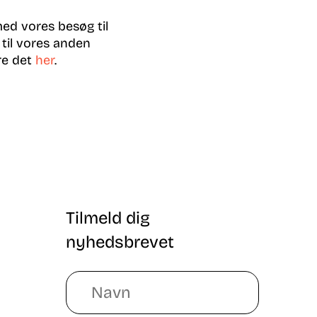
med vores besøg til
 til vores anden
øre det
her
.
Tilmeld dig
nyhedsbrevet