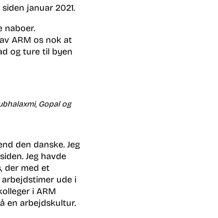
d siden januar 2021.
e naboer.
gav ARM os nok at
d og ture til byen
Subhalaxmi, Gopal og
 end den danske. Jeg
siden. Jeg havde
, der med et
 arbejdstimer ude i
kolleger i ARM
å en arbejdskultur.