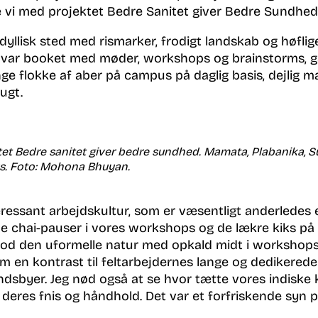
te vi med projektet Bedre Sanitet giver Bedre Sundhe
yllisk sted med rismarker, frodigt landskab og høflig
 var booket med møder, workshops og brainstorms, 
 flokke af aber på campus på daglig basis, dejlig ma
bugt.
ktet Bedre sanitet giver bedre sundhed. Mamata, Plabanika, 
s. Foto: Mohona Bhuyan.
teressant arbejdskultur, som er væsentligt anderledes
e chai-pauser i vores workshops og de lækre kiks på 
imod den uformelle natur med opkald midt i workshops
som en kontrast til feltarbejdernes lange og dedikerede
ndsbyer. Jeg nød også at se hvor tætte vores indiske 
deres fnis og håndhold. Det var et forfriskende syn p