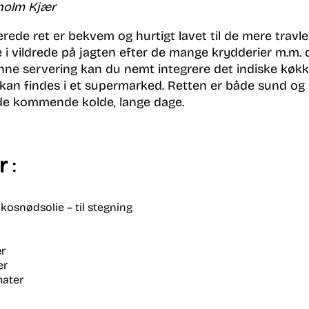
holm Kjær
erede ret er bekvem og hurtigt lavet til de mere travl
 vildrede på jagten efter de mange krydderier m.m. de
nne servering kan du nemt integrere det indiske køk
 kan findes i et supermarked. Retten er både sund og 
af de kommende kolde, lange dage.
r
:
kosnødsoli
e
–
til stegning
r
er
mater