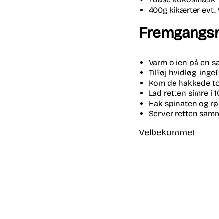
400
g kikærte
r evt.
Fremgangs
Varm olien på en s
Tilføj hvidløg, ing
Kom de hakkede to
Lad retten
simre i 1
Hak spinaten og rø
Server retten sam
Velbekomme!