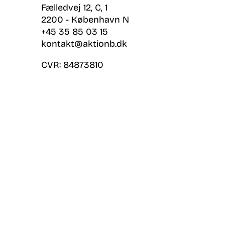
Fælledvej 12, C, 1
2200 - København N
+45 35 85 03 15
kontakt@aktionb.dk
CVR:
84873810