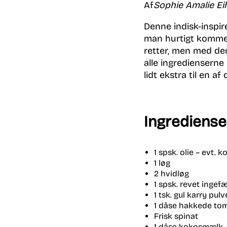
Af
Sophie Amalie Ei
Denne indisk-inspir
man hurtigt komme i
retter, men med de
alle ingredienserne
lidt ekstra til en 
Ingrediense
1 spsk.
olie
–
evt.
k
o
1 løg
2 hvidløg
1 spsk
.
revet ingefæ
1 tsk
.
gul karry pulv
1 dåse hakkede to
Frisk spinat
1 dåse
k
okosmælk