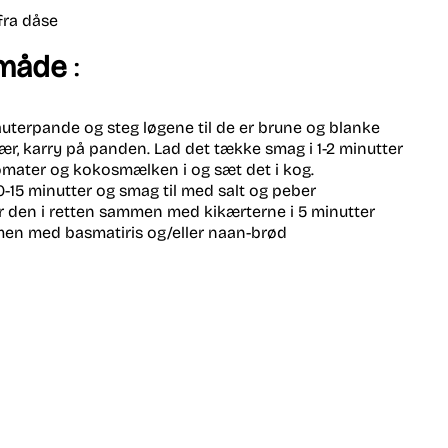
 fra dåse
måde
:
auterpande og steg løgene til de er brune og blanke
efær, karry på panden. Lad det tække smag i 1-2 minutter
mater og kokosmælken i og sæt det i kog.
0-15 minutter og smag til med salt og peber
r den i retten sammen med kikærterne i 5 minutter
me
n med basmati
ris og/eller naan-brød