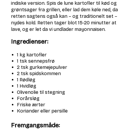
indiske version. Spis de lune kartofler til kød og
grøntsager fra grillen, eller lad dem køle ned, da
retten sagtens også kan – og traditionelt set –
nydes kold. Retten tager blot 15-20 minutter at
lave, og er let da vi undlader mayonnaisen.
Ingredienser:
1 kg kartofler
1 tsk sennepsfrø
2 tsk gurkemejepulver
2 tsk spidskommen
1 Rødløg
1 Hvidløg
Olivenolie til stegning
Forårsløg
Friske ærter
Koriander eller persille
Fremgangsmåde: