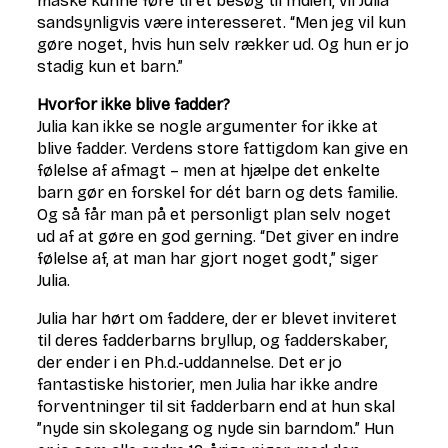
måske kunne føre til et besøg til Indien, vil Julia
sandsynligvis være interesseret. “Men jeg vil kun
gøre noget, hvis hun selv rækker ud. Og hun er jo
stadig kun et barn.”
Hvorfor ikke blive fadder?
Julia kan ikke se nogle argumenter for ikke at
blive fadder. Verdens store fattigdom kan give en
følelse af afmagt – men at hjælpe det enkelte
barn gør en forskel for dét barn og dets familie.
Og så får man på et personligt plan selv noget
ud af at gøre en god gerning. “Det giver en indre
følelse af, at man har gjort noget godt,” siger
Julia.
Julia har hørt om faddere, der er blevet inviteret
til deres fadderbarns bryllup, og fadderskaber,
der ender i en Ph.d.-uddannelse. Det er jo
fantastiske historier, men Julia har ikke andre
forventninger til sit fadderbarn end at hun skal
”nyde sin skolegang og nyde sin barndom.” Hun