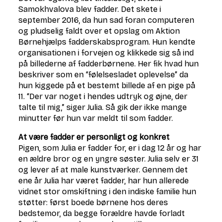
Samokhvalova blev fadder. Det skete i
september 2016, da hun sad foran computeren
og pludselig faldt over et opslag om Aktion
Børnehjælps fadderskabsprogram. Hun kendte
organisationen i forvejen og klikkede sig så ind
på billederne af fadderbørnene. Her fik hvad hun
beskriver som en “følelsesladet oplevelse” da
hun kiggede på et bestemt billede af en pige på
11. “Der var noget i hendes udtryk og øjne, der
talte til mig,” siger Julia. Så gik der ikke mange
minutter før hun var meldt til som fadder.
At være fadder er personligt og konkret
Pigen, som Julia er fadder for, er i dag 12 år og har
en ældre bror og en yngre søster. Julia selv er 31
og lever af at male kunstværker. Gennem det
ene år Julia har været fadder, har hun allerede
vidnet stor omskiftning i den indiske familie hun
støtter: først boede børnene hos deres
bedstemor, da begge forældre havde forladt