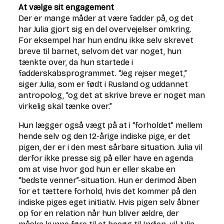
At vælge sit engagement
Der er mange måder at være fadder på, og det
har Julia gjort sig en del overvejelser omkring.
For eksempel har hun endnu ikke selv skrevet
breve til barnet, selvom det var noget, hun
tænkte over, da hun startede i
fadderskabsprogrammet. “Jeg rejser meget,”
siger Julia, som er født i Rusland og uddannet
antropolog, “og det at skrive breve er noget man
virkelig skal tænke over.”
Hun lægger også vægt på at i “forholdet” mellem
hende selv og den 12-årige indiske pige, er det
pigen, der er i den mest sårbare situation. Julia vil
derfor ikke presse sig på eller have en agenda
om at vise hvor god hun er eller skabe en
“bedste venner”-situation. Hun er derimod åben
for et tættere forhold, hvis det kommer på den
indiske piges eget initiativ. Hvis pigen selv åbner
op for en relation når hun bliver ældre, der