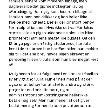
familien; senere kom moderen tilbage, men
daglejerarbejdet gjorde indtægten lav og
uforudsigelig; for nylig kom faderen tilbage til
familien, men han drikker og kan heller ikke
hjælpe med indtægt. Der er derfor stort behov
for hjælp til familien. Hvis ikke det var for Julias
støtte, ville en piges uddannelse slet ikke blive
prioriteret i familiens meget lille budget. Og den
12-årige pige er en flittig studerende, har Julia
læst i de tre breve hun har fået siden hun meldte
sig til. I det ene brev havde pigen skrevet en
personlig hilsen til Julia, som hun blev meget rørt
af.
Muligheden for at følge med i en konkret families
liv er vigtig for Julia. Hun er helt med på, at der
også er et behov for at støtte andre og større
projekter end enkelte børn, og at
administrationsomkostningerne heller ikke
betaler sig selv. Men hun mener, at det giver
bedst mening for hende som privatperson at