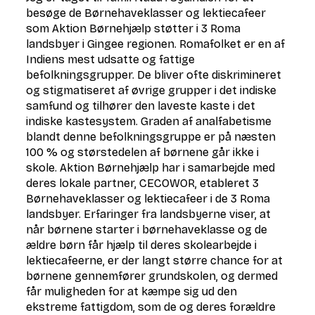
besøge de Børnehaveklasser og lektiecafeer
som Aktion Børnehjælp støtter i 3 Roma
landsbyer i Gingee regionen. Romafolket er en af
Indiens mest udsatte og fattige
befolkningsgrupper. De bliver ofte diskrimineret
og stigmatiseret af øvrige grupper i det indiske
samfund og tilhører den laveste kaste i det
indiske kastesystem. Graden af analfabetisme
blandt denne befolkningsgruppe er på næsten
100 % og størstedelen af børnene går ikke i
skole. Aktion Børnehjælp har i samarbejde med
deres lokale partner, CECOWOR, etableret 3
Børnehaveklasser og lektiecafeer i de 3 Roma
landsbyer. Erfaringer fra landsbyerne viser, at
når børnene starter i børnehaveklasse og de
ældre børn får hjælp til deres skolearbejde i
lektiecafeerne, er der langt større chance for at
børnene gennemfører grundskolen, og dermed
får muligheden for at kæmpe sig ud den
ekstreme fattigdom, som de og deres forældre