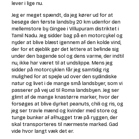
lever i lige nu.
Jeg er meget spændt, da jeg kører ud for at
besøge den første landsby 20 km udenfor den
mellemstore by Gingee i Villupuram distriktet i
Tamil Nadu. Jeg sidder bag på en motorcykel og
nyder at blive blæst igennem af den kolde vind,
der for et øjeblik gør det lettere at befinde sig
under den bagende sol og dens varme, der indtil
nu, ikke har været til at undslippe. Mens jeg
sidder på motorcyklen får jeg samtidig rig
mulighed for at spejle ud over den sydindiske
natur og livet i de mange små landsbyer, som vi
passerer på vej ud til Roma landsbyen. Jeg ser
glimt af de mange knastørre marker, hvor der
forsøges at blive dyrket peanuts, chili og ris, og
jeg ser travle mænd og kvinder med store og
tunge bunker af afhugget træ på ryggen, der
skal transporteres til nærmeste marked. Gad
vide hvor langt væk det er.