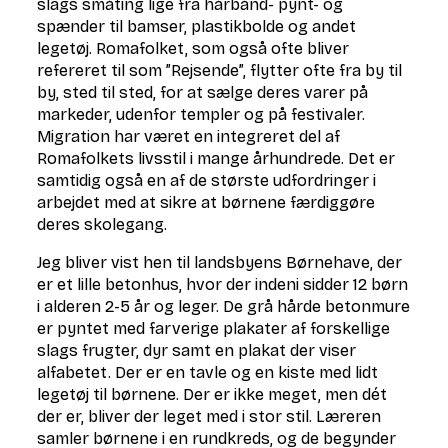
slags småting lige fra hårbånd- pynt- og
spænder til bamser, plastikbolde og andet
legetøj. Romafolket, som også ofte bliver
refereret til som ”Rejsende”, flytter ofte fra by til
by, sted til sted, for at sælge deres varer på
markeder, udenfor templer og på festivaler.
Migration har været en integreret del af
Romafolkets livsstil i mange århundrede. Det er
samtidig også en af de største udfordringer i
arbejdet med at sikre at børnene færdiggøre
deres skolegang.
Jeg bliver vist hen til landsbyens Børnehave, der
er et lille betonhus, hvor der indeni sidder 12 børn
i alderen 2-5 år og leger. De grå hårde betonmure
er pyntet med farverige plakater af forskellige
slags frugter, dyr samt en plakat der viser
alfabetet. Der er en tavle og en kiste med lidt
legetøj til børnene. Der er ikke meget, men dét
der er, bliver der leget med i stor stil. Læreren
samler børnene i en rundkreds, og de begynder