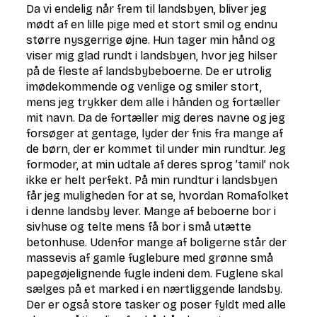
Da vi endelig når frem til landsbyen, bliver jeg
mødt af en lille pige med et stort smil og endnu
større nysgerrige øjne. Hun tager min hånd og
viser mig glad rundt i landsbyen, hvor jeg hilser
på de fleste af landsbybeboerne. De er utrolig
imødekommende og venlige og smiler stort,
mens jeg trykker dem alle i hånden og fortæller
mit navn. Da de fortæller mig deres navne og jeg
forsøger at gentage, lyder der fnis fra mange af
de børn, der er kommet til under min rundtur. Jeg
formoder, at min udtale af deres sprog ’tamil’ nok
ikke er helt perfekt. På min rundtur i landsbyen
får jeg muligheden for at se, hvordan Romafolket
i denne landsby lever. Mange af beboerne bor i
sivhuse og telte mens få bor i små utætte
betonhuse. Udenfor mange af boligerne står der
massevis af gamle fuglebure med grønne små
papegøjelignende fugle indeni dem. Fuglene skal
sælges på et marked i en nærtliggende landsby.
Der er også store tasker og poser fyldt med alle