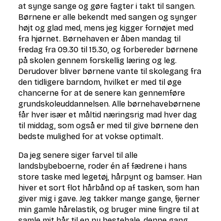
at synge sange og gøre fagter i takt til sangen.
Børnene er alle bekendt med sangen og synger
højt og glad med, mens jeg kigger fornøjet med
fra hjørnet. Børnehaven er åben mandag til
fredag fra 09.30 til 15.30, og forbereder børnene
på skolen gennem forskellig læring og leg.
Derudover bliver børnene vante til skolegang fra
den tidligere barndom, hvilket er med til øge
chancerne for at de senere kan gennemføre
grundskoleuddannelsen. Alle børnehavebørnene
får hver især et måltid næringsrig mad hver dag
til middag, som også er med til give børnene den
bedste mulighed for at vokse optimalt.
Da jeg senere siger farvel til alle
landsbybeboerne, roder én af fædrene i hans
store taske med legetøj, hårpynt og bamser. Han
hiver et sort flot hårbånd op af tasken, som han
giver mig i gave. Jeg takker mange gange, fjerner
min gamle hårelastik, og bruger mine fingre til at
samle mit hår til en ny hestehale, denne gang