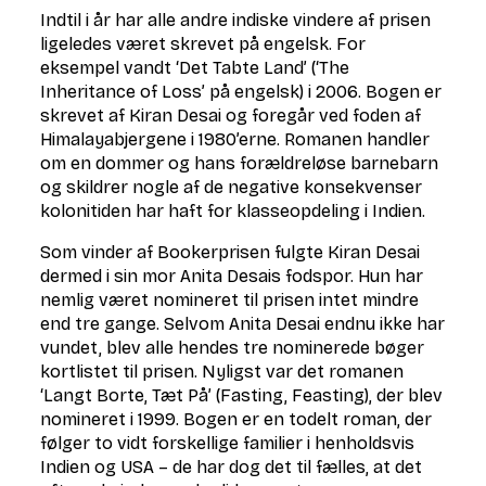
Indtil i år har alle andre indiske vindere af prisen
ligeledes været skrevet på engelsk. For
eksempel vandt ‘Det Tabte Land’ (‘The
Inheritance of Loss’ på engelsk) i 2006. Bogen er
skrevet af Kiran Desai og foregår ved foden af
Himalayabjergene i 1980’erne. Romanen handler
om en dommer og hans forældreløse barnebarn
og skildrer nogle af de negative konsekvenser
kolonitiden har haft for klasseopdeling i Indien.
Som vinder af Bookerprisen fulgte Kiran Desai
dermed i sin mor Anita Desais fodspor. Hun har
nemlig været nomineret til prisen intet mindre
end tre gange. Selvom Anita Desai endnu ikke har
vundet, blev alle hendes tre nominerede bøger
kortlistet til prisen. Nyligst var det romanen
‘Langt Borte, Tæt På’ (Fasting, Feasting), der blev
nomineret i 1999. Bogen er en todelt roman, der
følger to vidt forskellige familier i henholdsvis
Indien og USA – de har dog det til fælles, at det