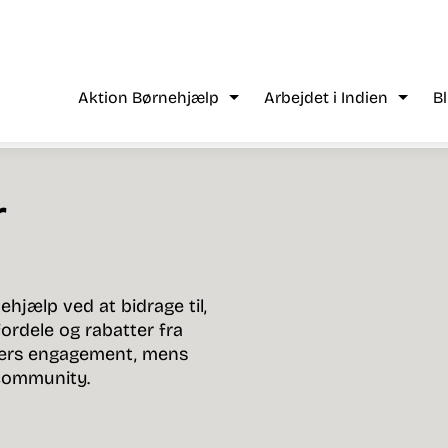
Aktion Børnehjælp
Arbejdet i Indien
B
r
hjælp ved at bidrage til,
rdele og rabatter fra
mers engagement, mens
 community.