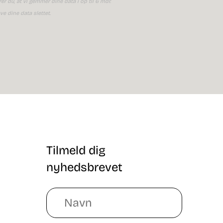
r du, at vi gemmer dine data i op til 6 mdr.
ave dine data slettet.
Tilmeld dig
nyhedsbrevet