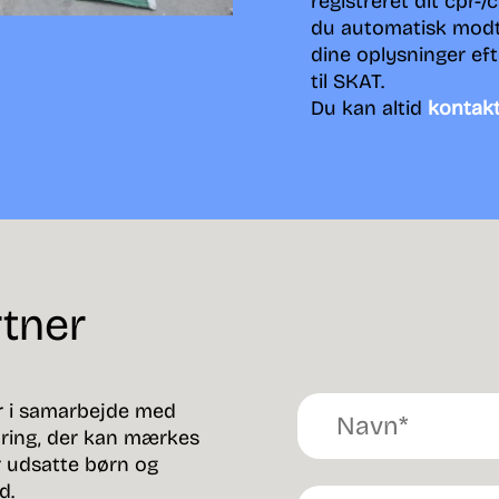
registreret dit cpr-
du automatisk modt
dine oplysninger ef
til SKAT.
Du kan altid
kontak
rtner
r i samarbejde med
dring, der kan mærkes
r udsatte børn og
d.