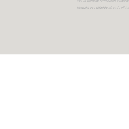
Ved at benytte formularen acceptere
Kontakt os i tilfælde af, at du vil h