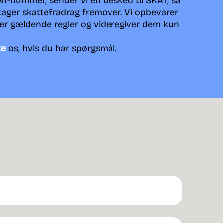
/cvr-nummer, sender vi en besked til SKAT, så
ager skattefradrag fremover. Vi opbevarer
ter gældende regler og videregiver dem kun
te
os, hvis du har spørgsmål.