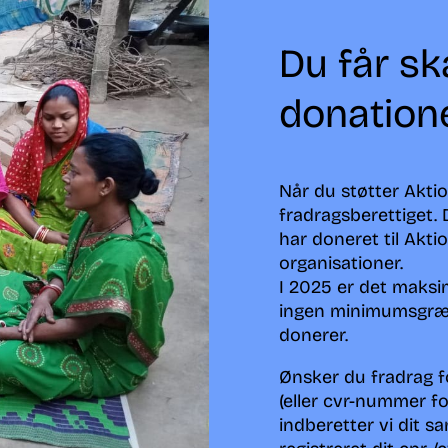
Du får sk
donation
Når du støtter Aktio
fradragsberettiget. 
har doneret til Akt
organisationer.
I 2025 er det maksi
ingen minimumsgræns
donerer.
Ønsker du fradrag fo
(eller cvr-nummer fo
indberetter vi dit sa