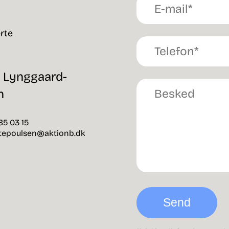
rte
e Lynggaard-
n
 85 03 15
rtepoulsen@aktionb.dk
Send